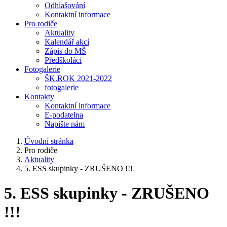
Odhlašování
Kontaktní informace
Pro rodiče
Aktuality
Kalendář akcí
Zápis do MŠ
Předškoláci
Fotogalerie
ŠK.ROK 2021-2022
fotogalerie
Kontakty
Kontaktní informace
E-podatelna
Napište nám
Úvodní stránka
Pro rodiče
Aktuality
5. ESS skupinky - ZRUŠENO !!!
5. ESS skupinky - ZRUŠENO
!!!