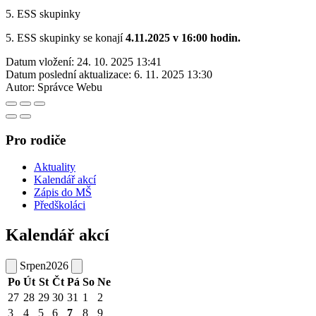
5. ESS skupinky
5. ESS skupinky se konají
4.11.2025 v 16:00 hodin.
Datum vložení:
24. 10. 2025 13:41
Datum poslední aktualizace:
6. 11. 2025 13:30
Autor:
Správce Webu
Pro rodiče
Aktuality
Kalendář akcí
Zápis do MŠ
Předškoláci
Kalendář akcí
Srpen
2026
Po
Út
St
Čt
Pá
So
Ne
27
28
29
30
31
1
2
3
4
5
6
7
8
9