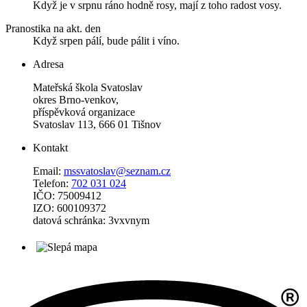
Když je v srpnu ráno hodně rosy, mají z toho radost vosy.
Pranostika na akt. den
Když srpen pálí, bude pálit i víno.
Adresa
Mateřská škola Svatoslav
okres Brno-venkov,
příspěvková organizace
Svatoslav 113, 666 01 Tišnov
Kontakt
Email:
mssvatoslav@seznam.cz
Telefon:
702 031 024
IČO: 75009412
IZO: 600109372
datová schránka: 3vxvnym