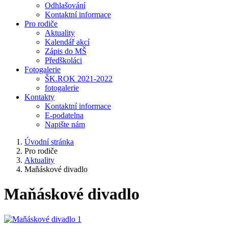
Odhlašování
Kontaktní informace
Pro rodiče
Aktuality
Kalendář akcí
Zápis do MŠ
Předškoláci
Fotogalerie
ŠK.ROK 2021-2022
fotogalerie
Kontakty
Kontaktní informace
E-podatelna
Napište nám
Úvodní stránka
Pro rodiče
Aktuality
Maňáskové divadlo
Maňáskové divadlo