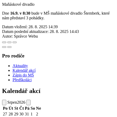
Maňáskové divadlo
Dne
16.9. v 8:30
bude v MŠ maňáskové divadlo Šternberk, které
nám představí 3 pohádky.
Datum vložení:
28. 8. 2025 14:39
Datum poslední aktualizace:
28. 8. 2025 14:43
Autor:
Správce Webu
Pro rodiče
Aktuality
Kalendář akcí
Zápis do MŠ
Předškoláci
Kalendář akcí
Srpen
2026
Po
Út
St
Čt
Pá
So
Ne
27
28
29
30
31
1
2