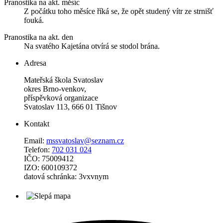
Pranostika na akt. měsíc
Z počátku toho měsíce říká se, že opět studený vítr ze strnišť
fouká.
Pranostika na akt. den
Na svatého Kajetána otvírá se stodol brána.
Adresa
Mateřská škola Svatoslav
okres Brno-venkov,
příspěvková organizace
Svatoslav 113, 666 01 Tišnov
Kontakt
Email:
mssvatoslav@seznam.cz
Telefon:
702 031 024
IČO: 75009412
IZO: 600109372
datová schránka: 3vxvnym