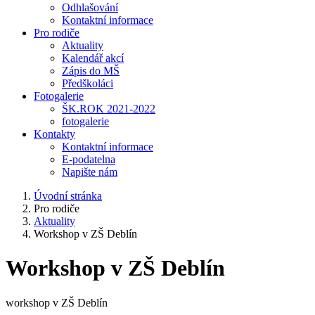
Odhlašování
Kontaktní informace
Pro rodiče
Aktuality
Kalendář akcí
Zápis do MŠ
Předškoláci
Fotogalerie
ŠK.ROK 2021-2022
fotogalerie
Kontakty
Kontaktní informace
E-podatelna
Napište nám
Úvodní stránka
Pro rodiče
Aktuality
Workshop v ZŠ Deblín
Workshop v ZŠ Deblín
workshop v ZŠ Deblín