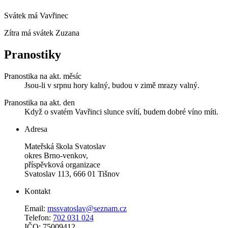
Svátek má
Vavřinec
Zítra má svátek
Zuzana
Pranostiky
Pranostika na akt. měsíc
Jsou-li v srpnu hory kalný, budou v zimě mrazy valný.
Pranostika na akt. den
Když o svatém Vavřinci slunce svítí, budem dobré víno míti.
Adresa
Mateřská škola Svatoslav
okres Brno-venkov,
příspěvková organizace
Svatoslav 113, 666 01 Tišnov
Kontakt
Email:
mssvatoslav@seznam.cz
Telefon:
702 031 024
IČO: 75009412